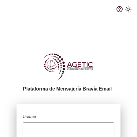
help_outline
light_mode
Plataforma de Mensajería Bravía Email
Usuario