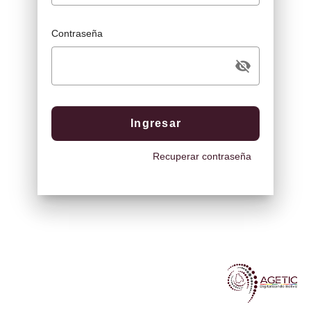
Contraseña
visibility_off
Ingresar
Recuperar contraseña